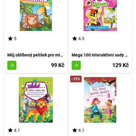
5
4.5
Můj oblíbený pelíšek pro miminka
Mega 100 interaktivní sady s samolepkami PUMA
99 Kč
129 Kč
-15%
4.1
4.1