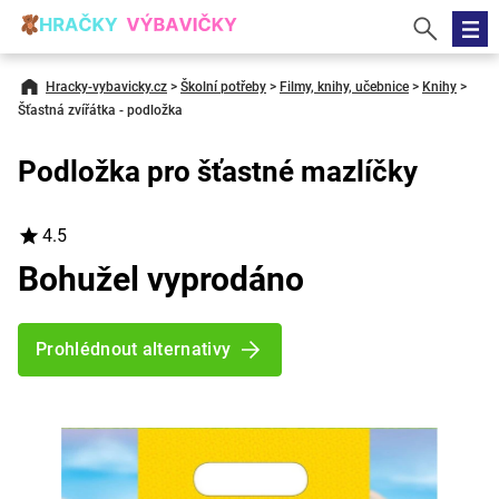
Hracky-vybavicky.cz
>
Školní potřeby
>
Filmy, knihy, učebnice
>
Knihy
>
Šťastná zvířátka - podložka
Podložka pro šťastné mazlíčky
4.5
Bohužel vyprodáno
Prohlédnout alternativy