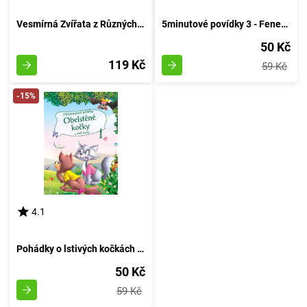
Vesmírná Zvířata z Různých Koutů Světa
5minutové povídky 3 - Feneček, jenž nevyšel dobře
50 Kč
119 Kč
59 Kč
-15%
4.1
Pohádky o lstivých kočkách a jiné vyprávěnky - 5 minutové kousky
50 Kč
59 Kč