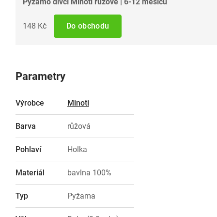
Pyžamo dívčí Minoti růžové | 6-12 měsíců
148 Kč
Do obchodu
Parametry
Výrobce
Minoti
Barva
růžová
Pohlaví
Holka
Materiál
bavlna 100%
Typ
Pyžama