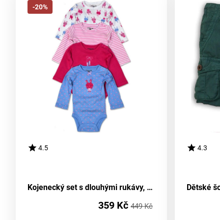
-20%
4.5
4.3
Kojenecký set s dlouhými rukávy, Pidilidi, PD1003, pro dívku - velikost 68/74 | 6-9 měsíců
359 Kč
449 Kč