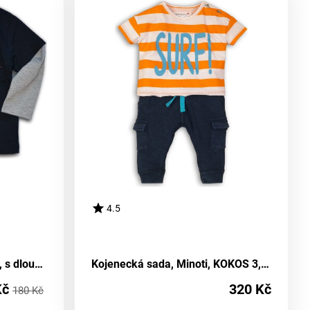
4.5
Tričko pro malého chlapce, s dlouhými rukávy, od značky Wendee, v tmavě modrém provedení - velikost 98 | Věk 3 roky
Kojenecká sada, Minoti, KOKOS 3, žluté - 86/92
Kč
320 Kč
180 Kč