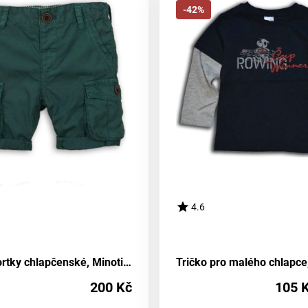
-42%
4.6
Dětské šortky chlapčenské, Minoti, DESERT 2, zelené - velikost 92/98 | pro věk 2-3 let
200 Kč
105 