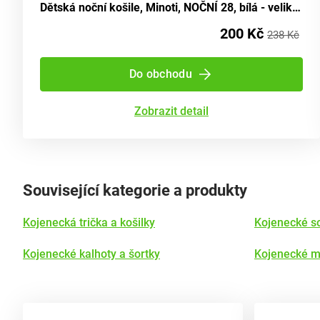
Dětská noční košile, Minoti, NOČNÍ 28, bílá - velikost 86/92 | 18-24 měsíců
200 Kč
238 Kč
Do obchodu
Zobrazit detail
Související kategorie a produkty
Kojenecká trička a košilky
Kojenecké s
Kojenecké kalhoty a šortky
Kojenecké mi