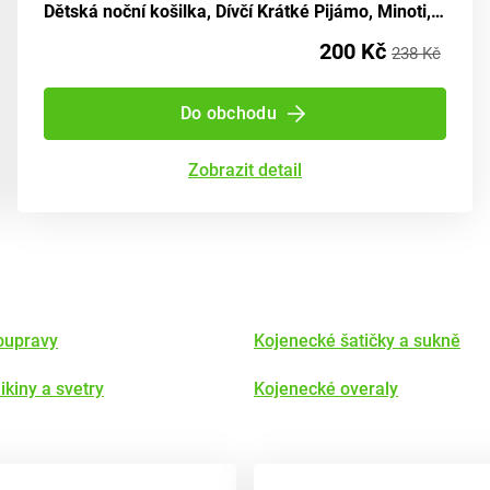
Dětská noční košilka, Dívčí Krátké Pijámo, Minoti, PYJA 29, Velikost holčička - 92/98 | 2/3let
200 Kč
238 Kč
Do obchodu
Zobrazit detail
oupravy
Kojenecké šatičky a sukně
kiny a svetry
Kojenecké overaly