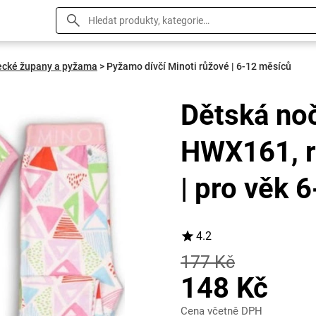
ecké župany a pyžama
>
Pyžamo dívčí Minoti růžové | 6-12 měsíců
Dětská noč
HWX161, rů
| pro věk 
4.2
177 Kč
148 Kč
Cena včetně DPH