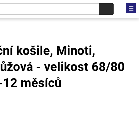
ní košile, Minoti,
žová - velikost 68/80
6-12 měsíců