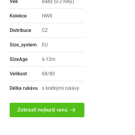
Věk
Baby (0-2 roky)
Kolekce
HWX
Distribuce
CZ
Size_system
EU
SizeAge
6-12m
Velikost
68/80
Délka rukávu
s krátkými rukávy
Zobrazit nejlepší cenu