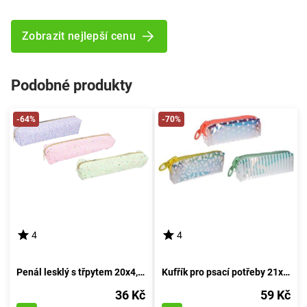
Zobrazit nejlepší cenu
Podobné produkty
-64%
-70%
4
4
Penál lesklý s třpytem 20x4,5x4,5 cm
Kufřík pro psací potřeby 21x4,5x7 cm
36 Kč
59 Kč