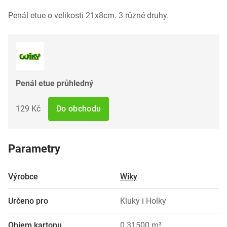
Penál etue o velikosti 21x8cm. 3 různé druhy.
Penál etue průhledný
129 Kč
Do obchodu
Parametry
Výrobce
Wiky
Určeno pro
Kluky i Holky
Objem kartonu
0.31500 m³