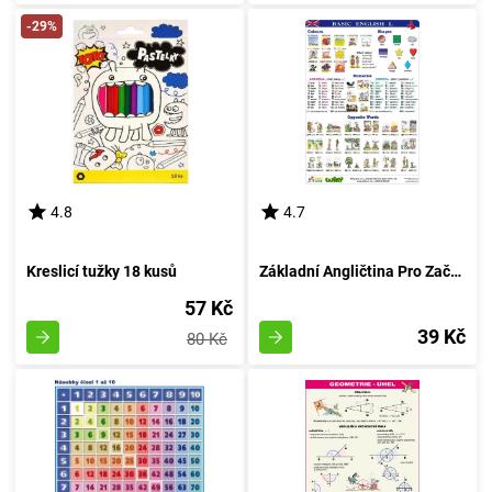
-29%
4.8
4.7
Kreslicí tužky 18 kusů
Základní Angličtina Pro Začátečníky - Formát A4
57 Kč
39 Kč
80 Kč