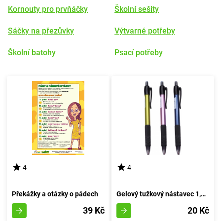
Kornouty pro prvňáčky
Školní sešity
Sáčky na přezůvky
Výtvarné potřeby
Školní batohy
Psací potřeby
4
4
Překážky a otázky o pádech
Gelový tužkový nástavec 1,0mm (modrá inkoustová náplň)
39 Kč
20 Kč