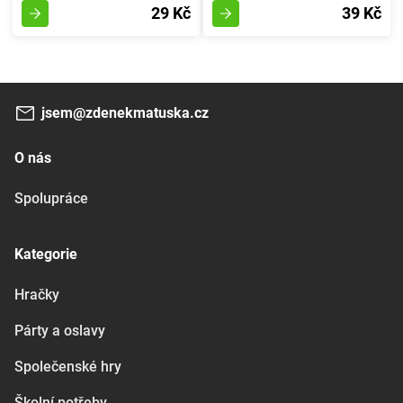
29 Kč
39 Kč
jsem@zdenekmatuska.cz
O nás
Spolupráce
Kategorie
Hračky
Párty a oslavy
Společenské hry
Školní potřeby