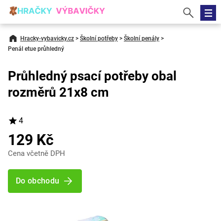
Hracky-vybavicky.cz
>
Školní potřeby
>
Školní penály
>
Penál etue průhledný
Průhledný psací potřeby obal
rozměrů 21x8 cm
4
129 Kč
Cena včetně DPH
Do obchodu