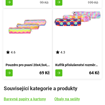
99 Kč
199 Kč
4.6
4.3
Pouzdro pro psaní 20x4,5x4,5 cm Oblaka
Kufřík příslušenství rozměrů 20x4,5x4,5 cm
69 Kč
64 Kč
Související kategorie a produkty
Barevné papíry a kartony
Obaly na sešity