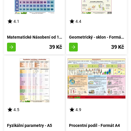
4.1
4.4
Matematické Násobení od 1 do 10 - A4
Geometrický - sklon - Formát A4
39 Kč
39 Kč
4.5
4.9
Fyzikální parametry - A5
Procentní podíl - Formát A4