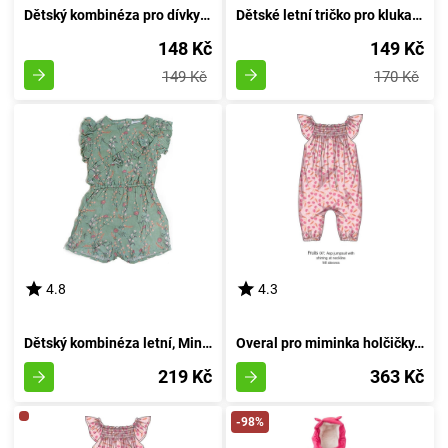
Dětský kombinéza pro dívky na léto, Minoti, PLÁŽ 5, modrá - 92/98 | 2/3let
Dětské letní tričko pro kluka, Minoti, SURF 5, velikost 86/92 | 18-24 měsíců
148 Kč
149 Kč
149 Kč
170 Kč
4.8
4.3
Dětský kombinéza letní, Minoti, TAJNÝ 10, zelená - velikost 92/98 | 2/3roky
Overal pro miminka holčičky, Minoti, Fruits 7, růžový - velikost 74/80 | 9-12 měsíců
219 Kč
363 Kč
-98%