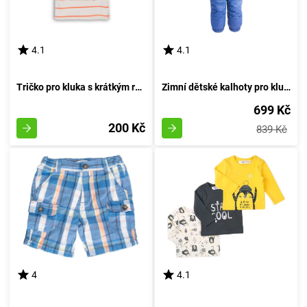
4.1
4.1
Tričko pro kluka s krátkým rukávem, značky Minoti, model Crab 1, bílé barvy - velikost 92/98 | pro věk 2-3 let
Zimní dětské kalhoty pro kluky, Pidilidi, PD1083-04, azurová - velikost 98 | 3 roky
699 Kč
200 Kč
839 Kč
4
4.1