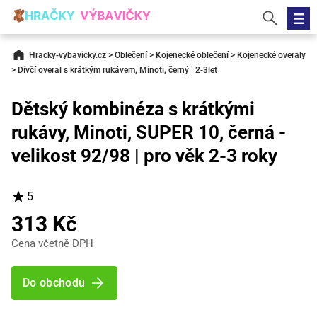
Hracky-vybavicky.cz
>
Oblečení
>
Kojenecké oblečení
>
Kojenecké overaly
>
Dívčí overal s krátkým rukávem, Minoti, černý | 2-3let
Dětský kombinéza s krátkými
rukávy, Minoti, SUPER 10, černá -
velikost 92/98 | pro věk 2-3 roky
5
313 Kč
Cena včetně DPH
Do obchodu