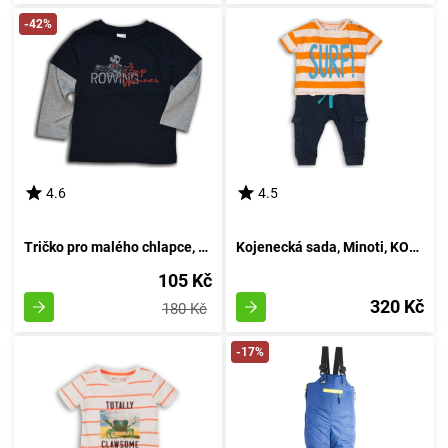
-42%
4.6
4.5
Tričko pro malého chlapce, s dlouhými rukávy, od značky Wendee, v tmavě modrém provedení - velikost 98 | Věk 3 roky
Kojenecká sada, Minoti, KOKOS 3, žluté - 86/92
105 Kč
320 Kč
180 Kč
-17%