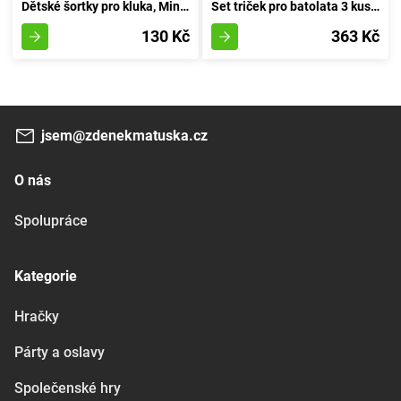
Dětské šortky pro kluka, Minoti, pug 5, velikost 92/98 | 2-3 roky
Set triček pro batolata 3 kusy, Minoti, Objetí 8, chlapec - 74/80 | 9-12 měsíců
130 Kč
363 Kč
jsem@zdenekmatuska.cz
O nás
Spolupráce
Kategorie
Hračky
Párty a oslavy
Společenské hry