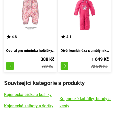
4.8
4.1
Overal pro miminka holčičky, Minoti, Fruits 7, růžový - velikost 86/92 | 18-24 měsíců
Dívčí kombinéza s umělým kožešinovým límcem, Pidilidi, PD1131-03, růžová - velikost 98 | 3 roky
388 Kč
1 649 Kč
389 Kč
72 549 Kč
Související kategorie a produkty
Kojenecká trička a košilky
Kojenecké kabátky, bundy a
Kojenecké kalhoty a šortky
vesty