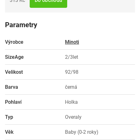
313 Kč
Do obchodu
Parametry
Výrobce
Minoti
SizeAge
2/3let
Velikost
92/98
Barva
černá
Pohlaví
Holka
Typ
Overaly
Věk
Baby (0-2 roky)