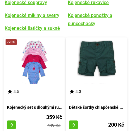
Kojenecké soupravy
Kojenecké rukavice
Kojenecké mikiny a svetry
Kojenecké ponožky a
punčocháčky
Kojenecké šatičky a sukně
-20%
4.5
4.3
Kojenecký set s dlouhými rukávy, Pidilidi, PD1003, pro dívku - velikost 68/74 | 6-9 měsíců
Dětské šortky chlapčenské, Minoti, DESERT 2, zelené - velikost 92/98 | pro věk 2-3 let
359 Kč
200 Kč
449 Kč