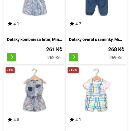
4.1
4.7
Dětský kombinéza letní, Minoti, Dům 2, dívka - 92/98 | 2/3let
Dětský overal s ramínky, Minoti, citronový 6, modrý - velikost 86/92 | 18-24 měsíců
261 Kč
268 Kč
262 Kč
269 Kč
-1%
-12%
4.5
4.1