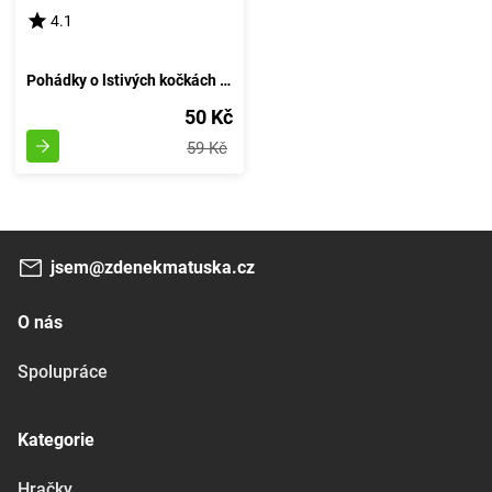
4.1
Pohádky o lstivých kočkách a jiné vyprávěnky - 5 minutové kousky
50 Kč
59 Kč
jsem@zdenekmatuska.cz
O nás
Spolupráce
Kategorie
Hračky