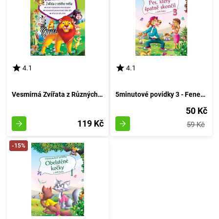
4.1
4.1
Vesmírná Zvířata z Různých Koutů Světa
5minutové povídky 3 - Feneček, jenž nevyšel dobře
50 Kč
119 Kč
59 Kč
-15%