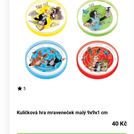
5
Kuličková hra mraveneček malý 9x9x1 cm
40 Kč