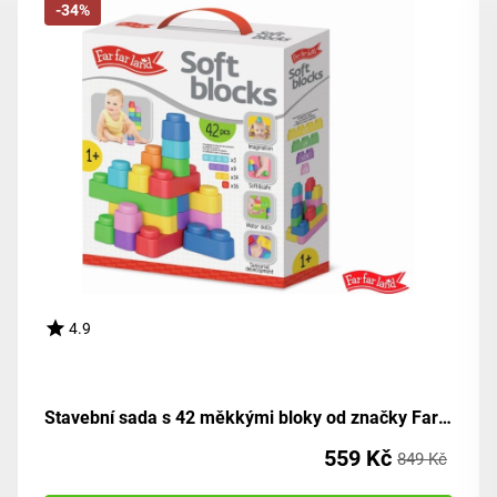
-34%
4.9
Stavební sada s 42 měkkými bloky od značky Far Far Land
559 Kč
849 Kč