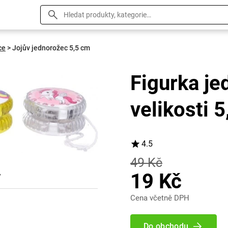
ce
>
Jojův jednorožec 5,5 cm
Figurka je
velikosti 
4.5
49 Kč
19 Kč
y
Cena včetně DPH
Do obchodu