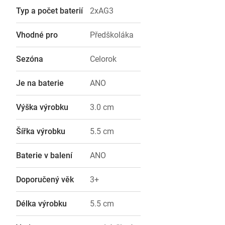
Typ a počet baterií
2xAG3
Vhodné pro
Předškoláka
Sezóna
Celorok
Je na baterie
ANO
Výška výrobku
3.0 cm
Šířka výrobku
5.5 cm
Baterie v balení
ANO
Doporučený věk
3+
Délka výrobku
5.5 cm