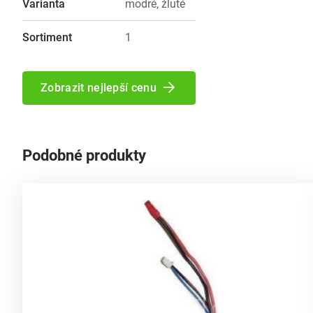
Varianta
modré, žluté
Sortiment
1
Zobrazit nejlepší cenu
Podobné produkty