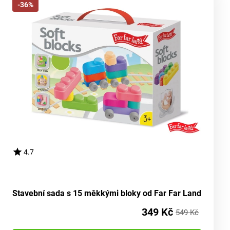
-36%
4.7
Stavební sada s 15 měkkými bloky od Far Far Land
349 Kč
549 Kč