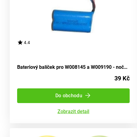
4.4
Bateriový balíček pro W008145 a W009190 - noční průzkumník
39 Kč
Do obchodu
Zobrazit detail