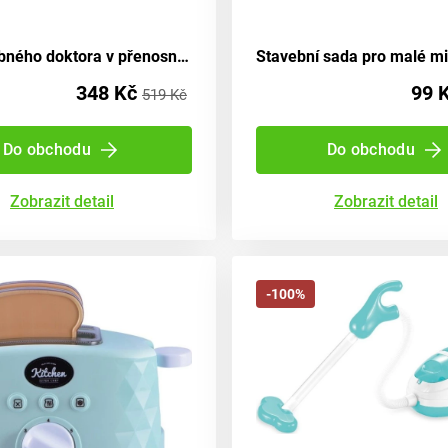
Sada drobného doktora v přenosném kufru s 34 součástmi
348 Kč
99 
519 Kč
Do obchodu
Do obchodu
Zobrazit detail
Zobrazit detail
-100%