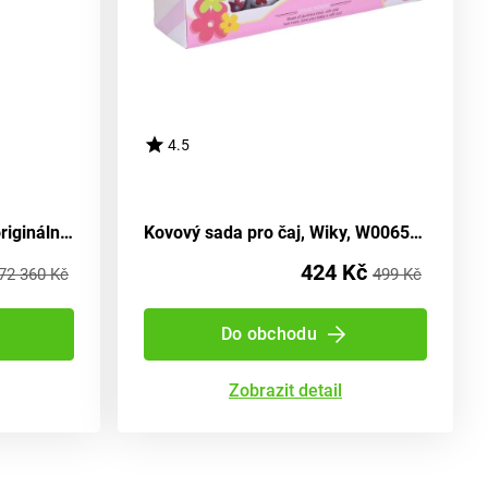
4.5
Vysavač s efekty 22 cm - originální obal, Wiky, W021249
Kovový sada pro čaj, Wiky, W006514
424 Kč
72 360 Kč
499 Kč
Do obchodu
Zobrazit detail