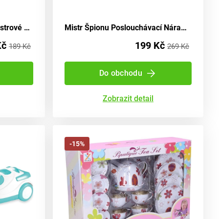
Stavební sada pro malé mistrové 22cm
Mistr Špionu Poslouchávací Náramkové Hodinky
Kč
199 Kč
189 Kč
269 Kč
Do obchodu
Zobrazit detail
-15%