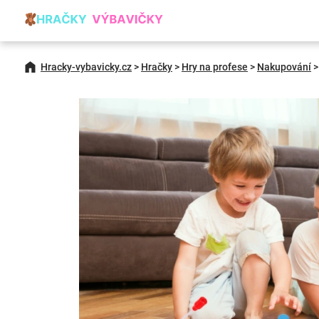
Hracky-vybavicky.cz
>
Hračky
>
Hry na profese
>
Nakupování
>