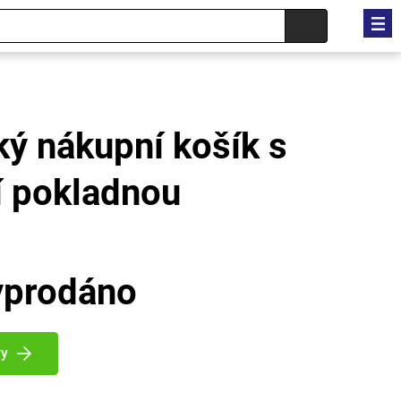
ký nákupní košík s
í pokladnou
yprodáno
vy