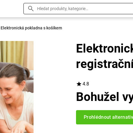
Elektronická pokladna s košíkem
Elektronic
registračn
4.8
Bohužel v
Prohlédnout alternati