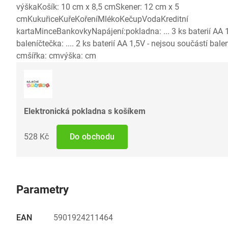
výškaKošík: 10 cm x 8,5 cmSkener: 12 cm x 5
cmKukuřiceKuřeKořeníMlékoKečupVodaKreditní
kartaMinceBankovkyNapájení:pokladna: ... 3 ks baterií AA 1
baleníčtečka: .... 2 ks baterií AA 1,5V - nejsou součástí bal
cmšířka: cmvýška: cm
Elektronická pokladna s košíkem
528 Kč
Do obchodu
Parametry
EAN
5901924211464