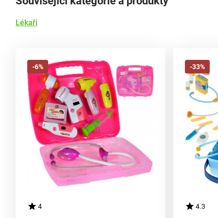
Související kategorie a produkty
Lékaři
-6%
-33%
4
4.3