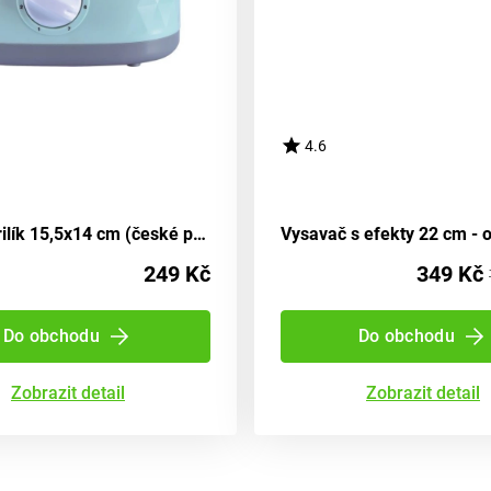
4.6
Dětský Grilík 15,5x14 cm (české provedení), Infunbebe, W001629
249 Kč
349 Kč
Do obchodu
Do obchodu
Zobrazit detail
Zobrazit detail