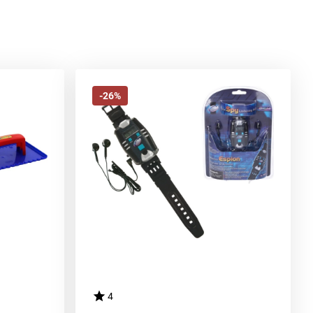
-26%
4