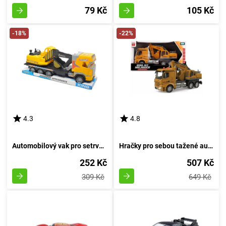
79 Kč
105 Kč
-18%
-22%
4.3
4.8
Automobilový vak pro setrvačník
Hračky pro sebou tažené autíčka
252 Kč
507 Kč
309 Kč
649 Kč