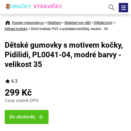
Hracky-vybavicky.cz
>
Oblečení
>
Oblečení pro děti
>
Dětské boty
>
Dětské holínky
>
Dívčí holínky PVC s potiskem kočičky, modrá - 35
Dětské gumovky s motivem kočky,
Pidilidi, PL0041-04, modré barvy -
velikost 35
4.3
299 Kč
Cena včetně DPH
Do obchodu