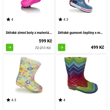
4
4.3
Dětské zimní boty z materiálu EVA, Pidilidi, PL0050-03, růžové - velikost 39
Dětské gumové čeplíny s motivem žraloka, Pidilidi, PL0044-04, modré - velikost 35
599 Kč
499 Kč
72 211 Kč
4.3
4