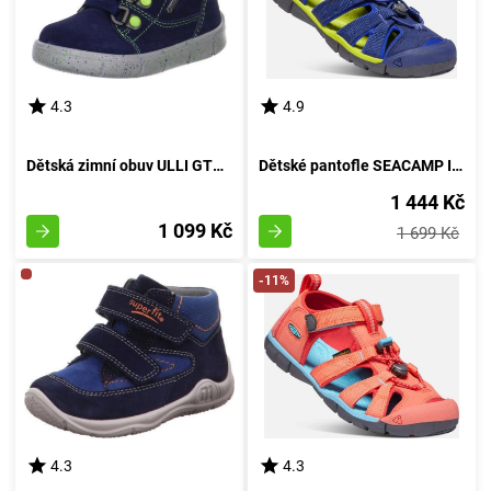
4.3
4.9
Dětská zimní obuv ULLI GTX, Superfit, 1-00425-81, modré provedení - velikost 21
Dětské pantofle SEACAMP II CNX, MODRÝ OCEÁN/LIMETKA, keen, 1022993/1022978/1022939, 36
1 444 Kč
1 099 Kč
1 699 Kč
-11%
4.3
4.3