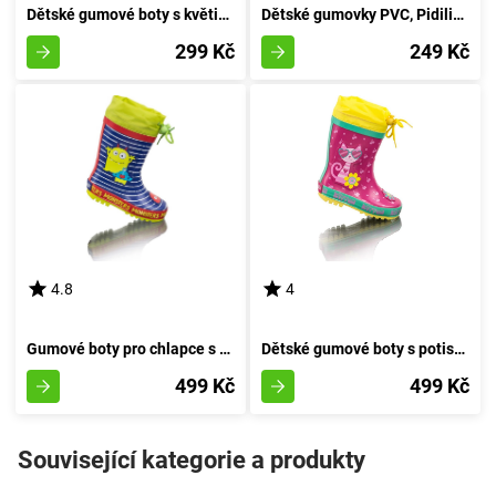
Dětské gumové boty s květinovým potiskem, Pidilidi, PL0038-13, bílé - velikost 35
Dětské gumovky PVC, Pidilidi, PL0073-01, dívčí - velikost 29
299 Kč
249 Kč
4.8
4
Gumové boty pro chlapce s potiskem Příšera, Pidilidi, PL0094-04, modré - velikost 35
Dětské gumové boty s potiskem MACKA, Pidilidi, PL0095-03, růžové - velikost 35
499 Kč
499 Kč
Související kategorie a produkty