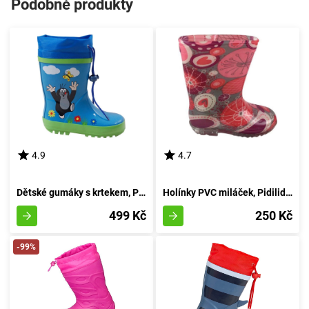
Podobné produkty
4.9
4.7
Dětské gumáky s krtekem, Pidilidi, PL0016-04, modrá - velikost 27
Holínky PVC miláček, Pidilidi, PL60, dívka - 32
499 Kč
250 Kč
-99%