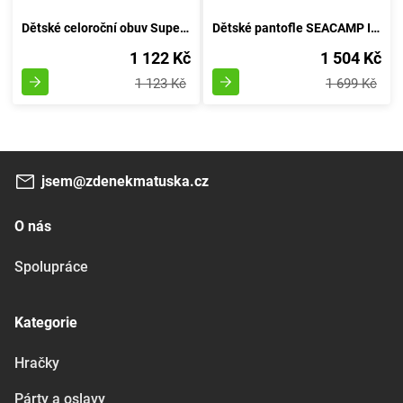
Dětské celoroční obuv Superfit, model UNIVERSE, 3-09417-80, v odstínu temně modré - velikost 21
Dětské pantofle SEACAMP II CNX, KORÁLOVÁ/PIVOŇKOVÁ, keen, 1022989/1022941/1022974, červená - velikost 36
1 122 Kč
1 504 Kč
1 123 Kč
1 699 Kč
jsem@zdenekmatuska.cz
O nás
Spolupráce
Kategorie
Hračky
Párty a oslavy