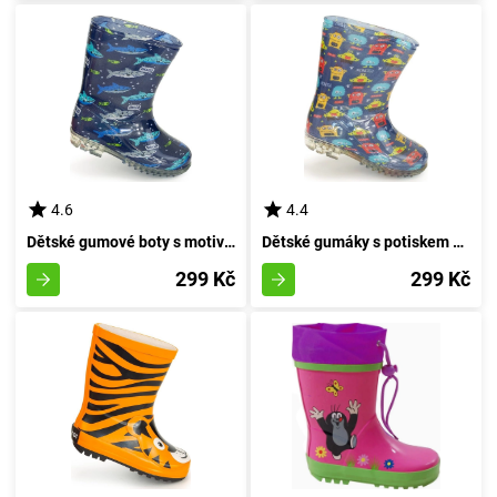
4.6
4.4
Dětské gumové boty s motivem mořského predátora, Pidilidi, PL0036-04, modré - velikost 35
Dětské gumáky s potiskem oblud - Pidilidi, PL0040-04, v modré barvě, velikost 35
299 Kč
299 Kč