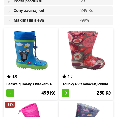
Počet produktů
23
✅
Ceny začínají od
249 Kč
✅
Maximální sleva
-99%
✅
4.9
4.7
Dětské gumáky s krtekem, Pidilidi, PL0016-04, modrá - velikost 27
Holínky PVC miláček, Pidilidi, PL60, dívka - 32
499 Kč
250 Kč
-99%