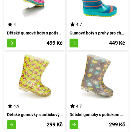
4
4.7
Dětské gumové boty s potiskem MACKA, Pidilidi, PL0095-03, růžové - velikost 35
Gumové boty s pruhy pro chlapce, Pidilidi, PL0085-02, velikost 29
499 Kč
449 Kč
4.9
4.7
Dětské gumovky s autíčkovým potiskem, Pidilidi, PL0037-19, odstín zelené - velikost 32
Dětské gumáky s potiskem zvířátek, Pidilidi, PL0042-18, hnědé - velikost 30
299 Kč
299 Kč