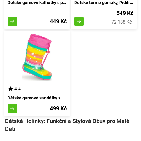
Dětské gumové kalhotky s puntíky, Pidilidi, PL0086-01, dívka - velikost 30
Dětské termo gumáky, Pidilidi, PL0050-10, černé - velikost 39
549 Kč
449 Kč
72 188 Kč
4.4
Dětské gumové sandálky s duhovým potiskem, Pidilidi, PL0051-01, velikost 35
499 Kč
Dětské Holínky: Funkční a Stylová Obuv pro Malé
Děti