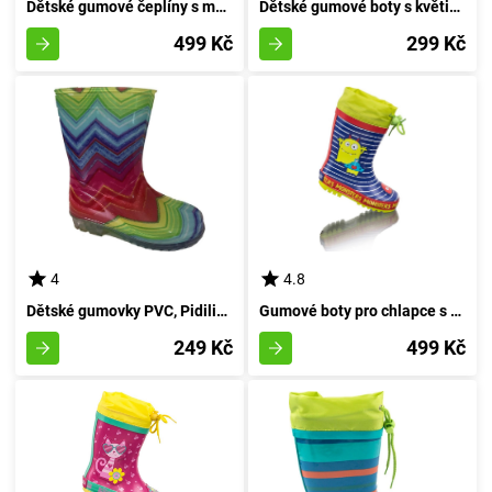
Dětské gumové čeplíny s motivem žraloka, Pidilidi, PL0044-04, modré - velikost 35
Dětské gumové boty s květinovým potiskem, Pidilidi, PL0038-13, bílé - velikost 35
499 Kč
299 Kč
4
4.8
Dětské gumovky PVC, Pidilidi, PL0073-01, dívčí - velikost 29
Gumové boty pro chlapce s potiskem Příšera, Pidilidi, PL0094-04, modré - velikost 35
249 Kč
499 Kč