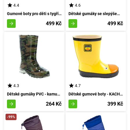
4.4
4.6
Gumové boty pro děti s tygřím potiskem, Pidilidi, PL0043-17, odstín oranžové - velikost 35
Dětské gumáky se slepýšem, Pidilidi, PL0017-03, růžová - velikost 27
499 Kč
499 Kč
4.3
4.7
Dětské gumáky PVC - kamufláž KAMO, Pidilidi, PL0082-14, chlapecké - velikost 26
Dětské gumové boty - KACHNA, Pidilidi, PL0087-20, unisex - velikost 29
264 Kč
399 Kč
-99%