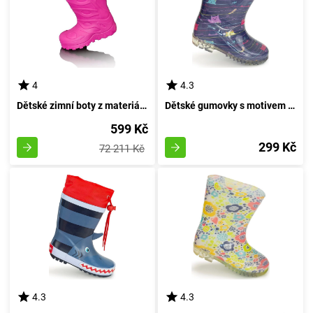
4
4.3
Dětské zimní boty z materiálu EVA, Pidilidi, PL0050-03, růžové - velikost 39
Dětské gumovky s motivem kočky, Pidilidi, PL0041-04, modré barvy - velikost 35
599 Kč
299 Kč
72 211 Kč
4.3
4.3