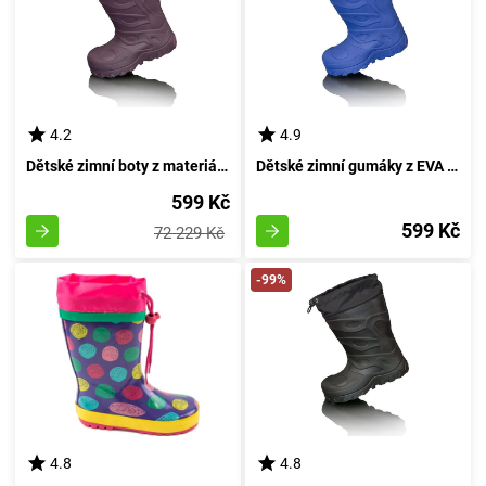
4.2
4.9
Dětské zimní boty z materiálu EVA, Pidilidi, PL0050-06, fialové - velikost 39
Dětské zimní gumáky z EVA materiálu, Pidilidi, PL0050-04, modré - velikost 39
599 Kč
599 Kč
72 229 Kč
-99%
4.8
4.8