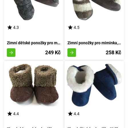
4.3
4.5
Zimní dětské ponožky pro miminka, Pidilidi, PD0555-09, šedé - velikost 74/80 | pro věk 9-12 měsíců
Zimní ponožky pro miminka, Pidilidi, PD0558-09, šedá - velikost 74/80 | 9-12 měsíců
249 Kč
258 Kč
4.4
4.4