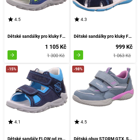
4.5
4.3
Dětské sandálky pro kluky FLOW, Superfit, 4-09011-81, odstín zelena - velikost 24
Dětské sandálky pro kluky FREDDY, Superfit, 0-800144-8100, azurová - velikost 21
1 105 Kč
999 Kč
1 300 Kč
1 063 Kč
-15%
-98%
4.1
4.5
Dětské sandály FLOW od značky Superfit, velikost 22, modré barvy, model 8-09035-81
Dětská obuv STORM GTX, Superfit, 1-006386-8020, purpurová - velikost 32