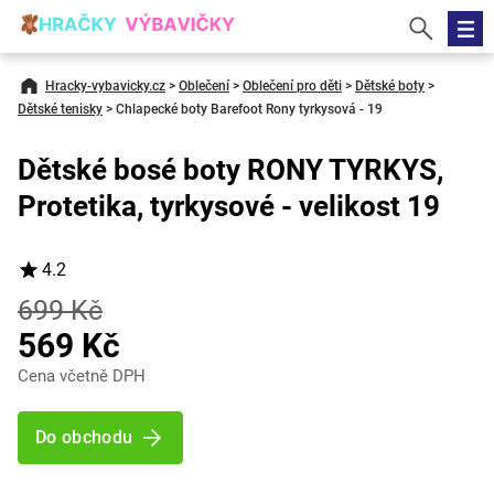
Hracky-vybavicky.cz
>
Oblečení
>
Oblečení pro děti
>
Dětské boty
>
Dětské tenisky
>
Chlapecké boty Barefoot Rony tyrkysová - 19
Dětské bosé boty RONY TYRKYS,
Protetika, tyrkysové - velikost 19
4.2
699 Kč
569 Kč
Cena včetně DPH
Do obchodu