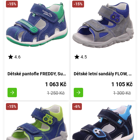
-15%
-15%
4.6
4.5
Dětské pantofle FREDDY, Superfit, 4-00140-82, azurový - velikost 22
Dětské letní sandály FLOW, Superfit, velikost 25, šedé - model 4-09011-25
1 063 Kč
1 105 Kč
1 250 Kč
1 300 Kč
-15%
-6%