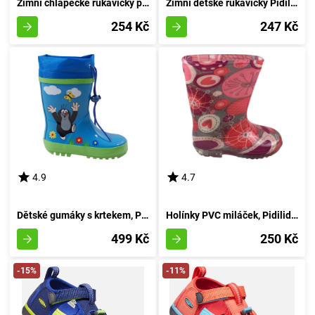
Zimní chlapecké rukavičky pro miminka, Pidilidi, PD0562-18, hnědé barvy - velikost 74/80 | 9-12 měsíců
Zimní dětské rukavičky Pidilidi, PD0556-04, azurová - velikost 68/74 | pro věk 6-9 měsíců
254 Kč
247 Kč
4.9
4.7
Dětské gumáky s krtekem, Pidilidi, PL0016-04, modrá - velikost 27
Holínky PVC miláček, Pidilidi, PL60, dívka - 32
499 Kč
250 Kč
-15%
-11%