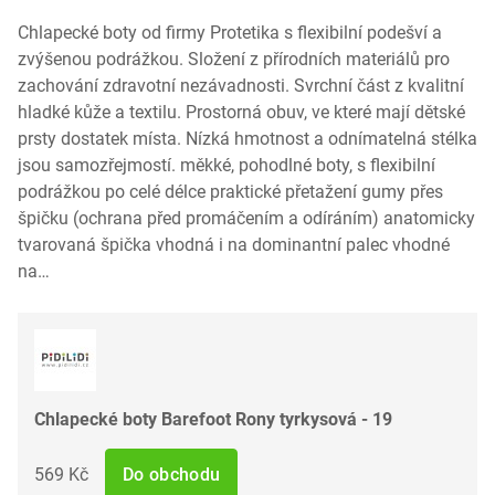
Chlapecké boty od firmy Protetika s flexibilní podešví a
zvýšenou podrážkou. Složení z přírodních materiálů pro
zachování zdravotní nezávadnosti. Svrchní část z kvalitní
hladké kůže a textilu. Prostorná obuv, ve které mají dětské
prsty dostatek místa. Nízká hmotnost a odnímatelná stélka
jsou samozřejmostí. měkké, pohodlné boty, s flexibilní
podrážkou po celé délce praktické přetažení gumy přes
špičku (ochrana před promáčením a odíráním) anatomicky
tvarovaná špička vhodná i na dominantní palec vhodné
na…
Chlapecké boty Barefoot Rony tyrkysová - 19
569 Kč
Do obchodu