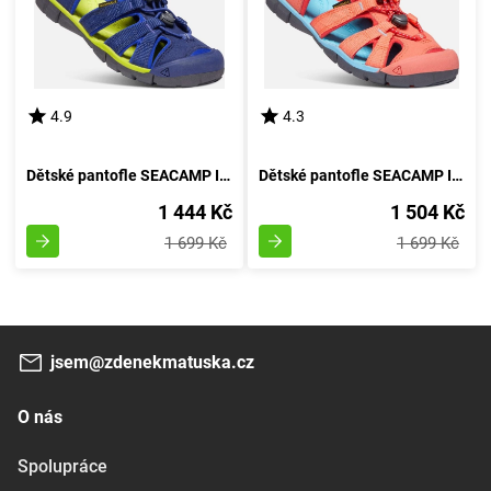
4.9
4.3
Dětské pantofle SEACAMP II CNX, MODRÝ OCEÁN/LIMETKA, keen, 1022993/1022978/1022939, 36
Dětské pantofle SEACAMP II CNX, KORÁLOVÁ/PIVOŇKOVÁ, keen, 1022989/1022941/1022974, červená - velikost 36
1 444 Kč
1 504 Kč
1 699 Kč
1 699 Kč
jsem@zdenekmatuska.cz
O nás
Spolupráce