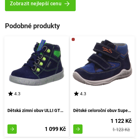
Zobrazit nejlepší cenu
Podobné produkty
4.3
4.3
Dětská zimní obuv ULLI GTX, Superfit, 1-00425-81, modré provedení - velikost 21
Dětské celoroční obuv Superfit, model UNIVERSE, 3-09417-80, v odstínu temně modré - velikost 21
1 122 Kč
1 099 Kč
1 123 Kč