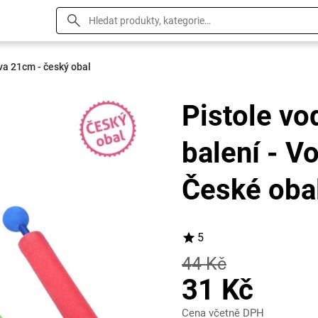
va 21cm - český obal
Pistole vo
balení - V
České obal
5
44 Kč
31 Kč
Cena včetně DPH