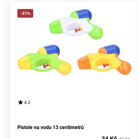
-31%
4.2
Pistole na vodu 13 centimetrů
34 Kč