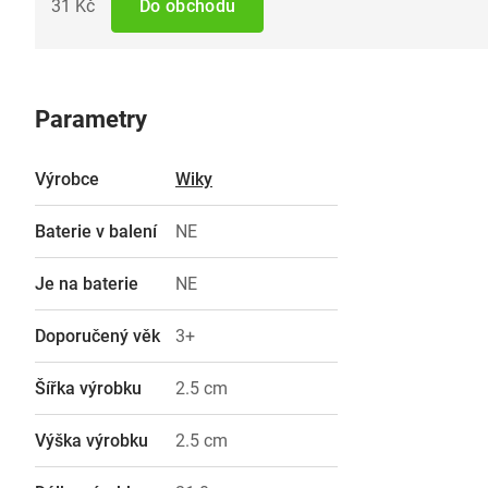
31 Kč
Do obchodu
Parametry
Výrobce
Wiky
Baterie v balení
NE
Je na baterie
NE
Doporučený věk
3+
Šířka výrobku
2.5 cm
Výška výrobku
2.5 cm