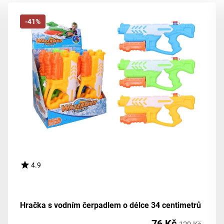
-41%
4.9
Hračka s vodním čerpadlem o délce 34 centimetrů
76 Kč