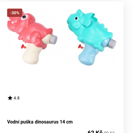
-30%
4.8
Vodní puška dinosaurus 14 cm
62 Kč