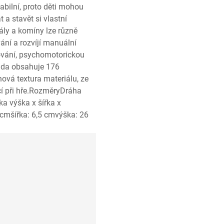
iabilní, proto děti mohou
 a stavět si vlastní
rály a komíny lze různě
ání a rozvíjí manuální
ánování, psychomotorickou
Sada obsahuje 176
nová textura materiálu, ze
cí při hře.RozměryDráha
a výška x šířka x
cmšířka: 6,5 cmvýška: 26