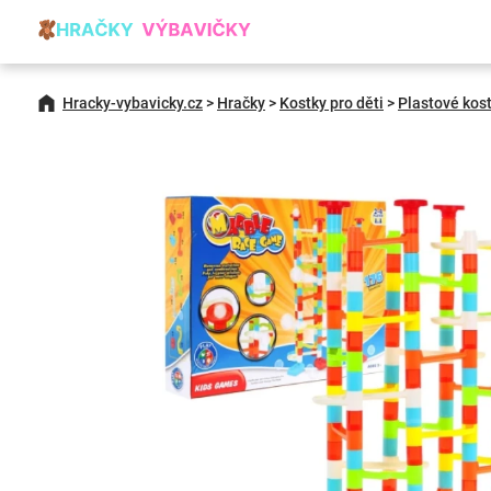
Hracky-vybavicky.cz
>
Hračky
>
Kostky pro děti
>
Plastové kos