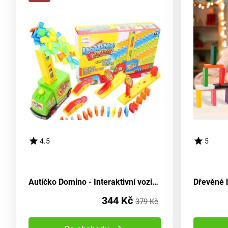
4.5
5
Autíčko Domino - Interaktivní vozidlo skládající domino kousky
344 Kč
379 Kč