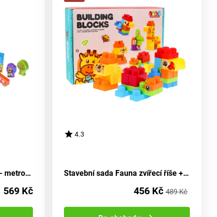
4.3
Dřevěné krychle v nádobě - metropole 100 kusů
Stavební sada Fauna zvířecí říše + samolepky
569 Kč
456 Kč
489 Kč