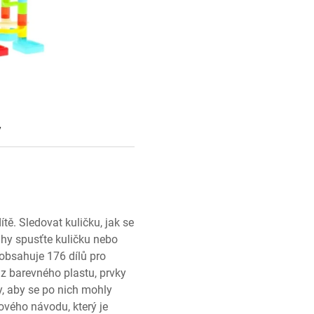
y
tě. Sledovat kuličku, jak se
hy spusťte kuličku nebo
í obsahuje 176 dílů pro
 z barevného plastu, prvky
ly, aby se po nich mohly
ového návodu, který je