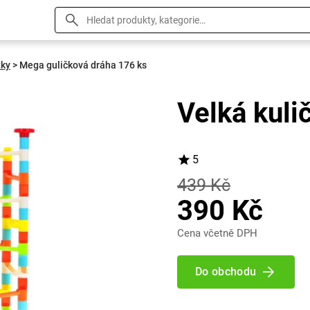
tky
>
Mega guličková dráha 176 ks
Velká kuli
5
439 Kč
390 Kč
Cena včetně DPH
Do obchodu