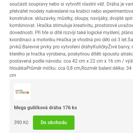
součástí soupravy nebo si vytvořit vlastní věž. Dráha je var
přetvářet modely nakreslené na krabici nebo experimentovat
konstrukce: skluzavky, můstky, sloupy, navijáky, dvojité spi
kombinovat. Hračka stimuluje kreativitu, prostorové uvažov
dovednosti. Při hře si dítě rozvíjí také logické myšlení, pl
koordinaci a motoriku.Hračka je vhodná pro děti od 3 let.
prvků:Barevné prvky pro vytvoření dráhyKuličkyŽivé barvy, 
kterého je hračka vyrobena, poskytnou dítěti spoustu atrak
postavená podle návodu: cca 42 cm x 22 cm x 16 cm / výšk
hloubkaPrůměr míčku: cca 0,8 cm,Rozměr balení:délka: 34 
cm
Mega guličková dráha 176 ks
390 Kč
Do obchodu