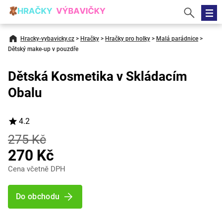
Hracky-vybavicky.cz
>
Hračky
>
Hračky pro holky
>
Malá parádnice
>
Dětský make-up v pouzdře
Dětská Kosmetika v Skládacím
Obalu
4.2
275 Kč
270 Kč
Cena včetně DPH
Do obchodu