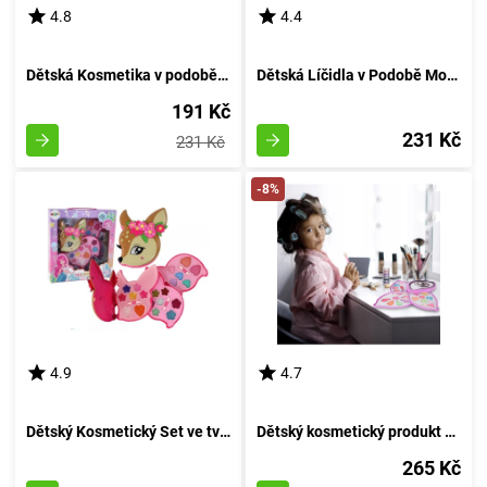
4.8
4.4
Dětská Kosmetika v podobě čokolády
Dětská Líčidla v Podobě Mořské Panny
191 Kč
231 Kč
231 Kč
-8%
4.9
4.7
Dětský Kosmetický Set ve tvaru jelení zvěře
Dětský kosmetický produkt ve formě očního líčení
265 Kč