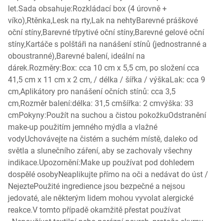
let.Sada obsahuje:Rozkládací box (4 úrovně +
víko),Rtěnka,Lesk na rty,Lak na nehtyBarevné práškové
oční stíny,Barevné třpytivé oční stíny,Barevné gelové oční
stíny,Kartáče s polštáři na nanášení stínů (jednostranné a
oboustranné),Barevné balení, ideální na
dárek.Rozměry:Box: cca 10 cm x 5,5 cm, po složení cca
41,5 cm x 11 cm x 2 cm, / délka / šířka / výškaLak: cca 9
cm,Aplikátory pro nanášení očních stínů: cca 3,5
cm,Rozměr balení:délka: 31,5 cmšířka: 2 cmvýška: 33
cmPokyny:Použít na suchou a čistou pokožkuOdstranění
make-up použitím jemného mýdla a vlažné
vodyUchovávejte na čistém a suchém místě, daleko od
světla a slunečního záření, aby se zachovaly všechny
indikace.Upozornění:Make up používat pod dohledem
dospělé osobyNeaplikujte přímo na oči a nedávat do úst /
NejeztePoužité ingredience jsou bezpečné a nejsou
jedovaté, ale některým lidem mohou vyvolat alergické
reakce.V tomto případě okamžitě přestat používat