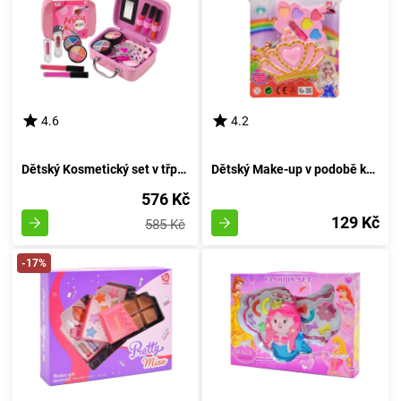
4.6
4.2
Dětský Kosmetický set v třpytivém kufříku
Dětský Make-up v podobě korunky
576 Kč
129 Kč
585 Kč
-17%