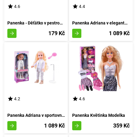
4.6
4.4
Panenka - Děťátko v pestrobarevných pantoflích s dudlíkem
Panenka Adriana v elegantní róbě
179 Kč
1 089 Kč
4.2
4.6
Panenka Adriana v sportovním outfitu
Panenka Květinka Modelka
1 089 Kč
359 Kč