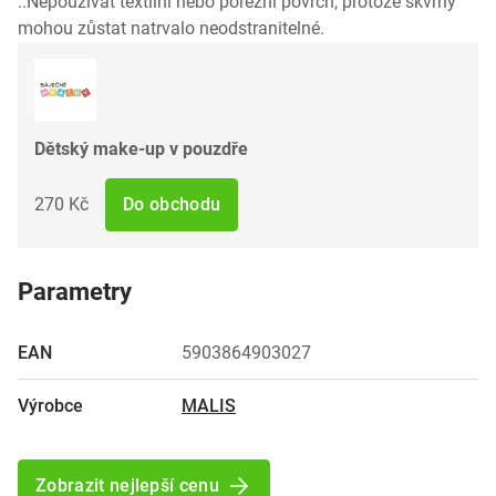
..Nepoužívat textilní nebo porézní povrch, protože skvrny
mohou zůstat natrvalo neodstranitelné.
Dětský make-up v pouzdře
270 Kč
Do obchodu
Parametry
EAN
5903864903027
Výrobce
MALIS
Zobrazit nejlepší cenu