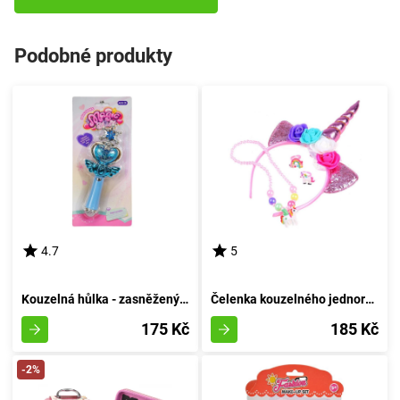
Podobné produkty
4.7
5
Kouzelná hůlka - zasněžený krystalek - azurová
Čelenka kouzelného jednorožce s přídavky
175 Kč
185 Kč
-2%