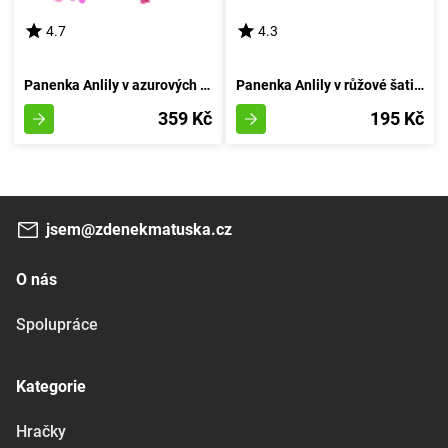
4.7
4.3
Panenka Anlily v azurových večerních šatech
Panenka Anlily v růžové šatičce
359 Kč
195 Kč
jsem@zdenekmatuska.cz
O nás
Spolupráce
Kategorie
Hračky