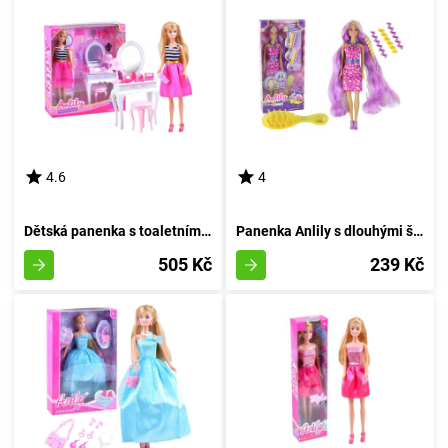
4.6
4
Dětská panenka s toaletním stolečkem Lily
Panenka Anlily s dlouhými švestkovými vlákny
505 Kč
239 Kč