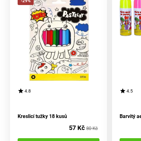
-29%
4.8
4.5
Kreslicí tužky 18 kusů
Barvitý a
57 Kč
80 Kč