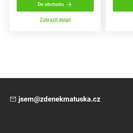
Do obchodu
Zobrazit detail
jsem@zdenekmatuska.cz