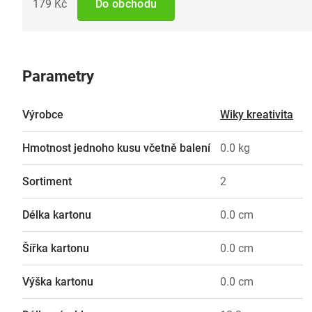
179 Kč
Do obchodu
Parametry
Výrobce
Wiky kreativita
Hmotnost jednoho kusu včetně balení
0.0 kg
Sortiment
2
Délka kartonu
0.0 cm
Šířka kartonu
0.0 cm
Výška kartonu
0.0 cm