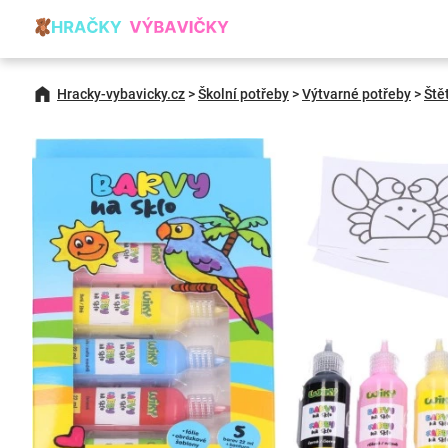
Hracky-vybavicky.cz
>
Školní potřeby
>
Výtvarné potřeby
>
Ště