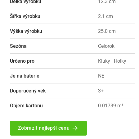
Délka výrobku
12.3 cm
Šířka výrobku
2.1 cm
Výška výrobku
25.0 cm
Sezóna
Celorok
Určeno pro
Kluky i Holky
Je na baterie
NE
Doporučený věk
3+
Objem kartonu
0.01739 m³
Zobrazit nejlepší cenu