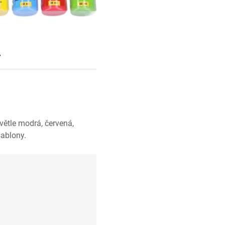
y
větle modrá, červená,
šablony.