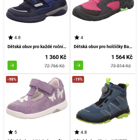
4.8
4
Dětská obuv pro každé roční období STORM, Superfit, 1-006388-8010, temně modré barvy - velikost 31
Dětská obuv pro holčičky Barefit TRACE, Superfit, 1-006030-5500, růžové provedení - velikost 35
1 360 Kč
1 564 Kč
72 766 Kč
73 814 Kč
-98%
-19%
5
4.8