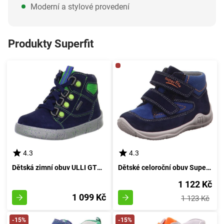
Moderní a stylové provedení
Produkty Superfit
4.3
4.3
Dětská zimní obuv ULLI GTX, Superfit, 1-00425-81, modré provedení - velikost 21
Dětské celoroční obuv Superfit, model UNIVERSE, 3-09417-80, v odstínu temně modré - velikost 21
1 122 Kč
1 099 Kč
1 123 Kč
-15%
-15%