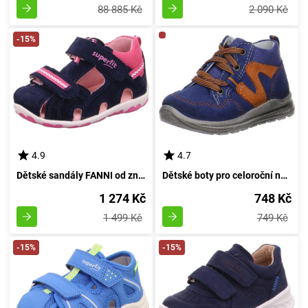
88 885 Kč
2 090 Kč
-15%
4.9
4.7
Dětské sandály FANNI od značky Superfit, model 0-600036-8000, v barvě tmavomodré - velikost 22
Dětské boty pro celoroční nošení od značky MEL, Superfit, model 1-00323-88, v jemném odstínu modré - velikost 20
1 274 Kč
748 Kč
1 499 Kč
749 Kč
-15%
-15%