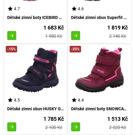
4.7
4.6
Dětské zimní boty ICEBIRD GTX od značky Superfit, model 1-006011-8000, barva modrá - velikost 20
Dětské zimní obuv Superfit s BOA GTX uzavíráním, model MARS, černá barva, velikost 28
1 683 Kč
1 819 Kč
1 980 Kč
2 140 Kč
-15%
-25%
4.5
4.4
Dětské zimní obuv HUSKY GTX, Superfit, 1-809080-8020, temně modré barvy - velikost 42
Dětské zimní boty SNOWCAT GTX, od značky Superfit, model 1-000024-5000, v barvě fuksie - velikost 33
1 785 Kč
1 513 Kč
2 100 Kč
2 020 Kč