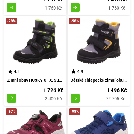
1 760 Kč
1 760 Kč
-28%
-98%
4.8
4.9
Zimní obuv HUSKY GTX, Superfit, 0-809080-0300, smaragdová - velikost 42
Dětské chlapecké zimní obuv Superfit HUSKY1 GTX, barva žlutá, velikost 30
1 726 Kč
1 496 Kč
2 400 Kč
72 705 Kč
-97%
-98%