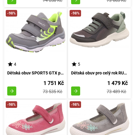
74 058 Kč
73 663 Kč
-98%
-98%
4
5
Dětská obuv SPORT5 GTX pro kluky, Superfit, šedá - velikost 32
Dětská obuv pro celý rok RUSH, Superfit, 1-000211-2000, šedá - velikost 41
1 751 Kč
1 479 Kč
73 535 Kč
73 489 Kč
-98%
-98%