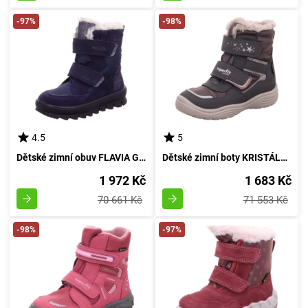
-97%
-98%
4.5
5
Dětské zimní obuv FLAVIA GTX od značky Superfit, model 1-000218-8000, v modrém provedení - velikost 34
Dětské zimní boty KRISTÁLOVÉ GTX, Superfit, 1-009098-2000, šedé - velikost 35
1 972 Kč
1 683 Kč
70 661 Kč
71 553 Kč
-98%
-97%