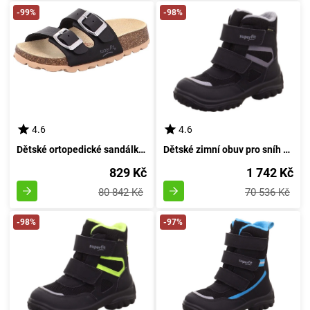
-99%
-98%
4.6
4.6
Dětské ortopedické sandálky FOOTBED, Superfit, 0-800111-0000, černé - velikost 32
Dětské zimní obuv pro sníh SNOWCAT GTX, Superfit, 1-000022-0000, černá - velikost 35
829 Kč
1 742 Kč
80 842 Kč
70 536 Kč
-98%
-97%