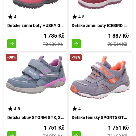
4
4.5
Dětské zimní boty HUSKY GTX, Superfit, 1-809080-5500, růžové barvy - velikost 42
Dětské zimní boty ICEBIRD GTX, Superfit, 1-006011-5500, růžové - velikost 33
1 785 Kč
1 887 Kč
72 636 Kč
70 514 Kč
-98%
-98%
4.5
4
Dětská obuv STORM GTX, Superfit, 1-006386-8020, purpurová - velikost 32
Dětské tenisky SPORT5 GTX, Superfit, 1-000237-8500, purpurová - velikost 32
1 751 Kč
1 751 Kč