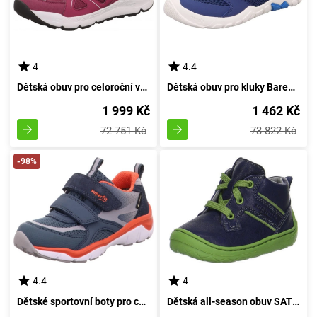
4
4.4
Dětská obuv pro celoroční volnou jízdu s technologií GTX BOA, Superfit, 1-000554-5000, červená - velikost 42
Dětská obuv pro kluky Barefit TRACE, Superfit, 1-006030-8000, tmavě modrá - velikost 35
1 999 Kč
1 462 Kč
72 751 Kč
73 822 Kč
-98%
4.4
4
Dětské sportovní boty pro celoroční nošení s technologií GTX, Superfit, 1-000236-8000, tmavě modré - velikost 32
Dětská all-season obuv SATURN, Superfit, 1-00334-81, modrozelená - velikost 21