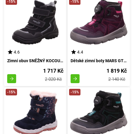
-15%
-15%
4.6
4.4
Zimní obuv SNĚŽNÝ KOCOUR GTX, Superfit, 1-000024-0000, šedá - 22
Dětské zimní boty MARS GTX s BOA uzavíráním od značky Superfit, model 1-009085-8500, v barvě fialové - velikost 28
1 717 Kč
1 819 Kč
2 020 Kč
2 140 Kč
-15%
-15%