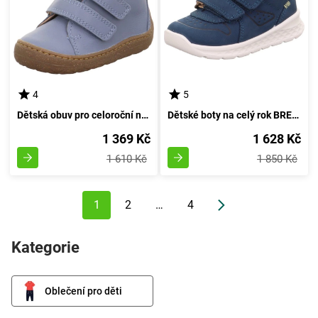
4
5
Dětská obuv pro celoroční nošení SATURNUS, Superfit,1-009346-8010, světle modrá - velikost 24
Dětské boty na celý rok BREEZE, Superfit,1-000365-8030, modře - velikost 28
1 369 Kč
1 628 Kč
1 610 Kč
1 850 Kč
1
2
…
4
Kategorie
Oblečení pro děti