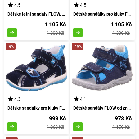
4.5
4.5
Dětské letní sandály FLOW, Superfit, velikost 25, šedé - model 4-09011-25
Dětské sandálky pro kluky FLOW, Superfit, 4-09011-81, odstín zelena - velikost 24
1 105 Kč
1 105 Kč
1 300 Kč
1 300 Kč
-6%
-15%
4.3
4.1
Dětské sandálky pro kluky FREDDY, Superfit, 0-800144-8100, azurová - velikost 21
Dětské sandály FLOW od značky Superfit, velikost 22, modré barvy, model 8-09035-81
999 Kč
978 Kč
1 063 Kč
1 150 Kč