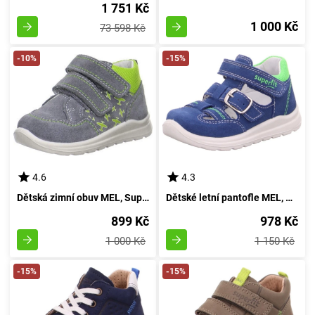
1 751 Kč
1 000 Kč
73 598 Kč
-10%
-15%
4.6
4.3
Dětská zimní obuv MEL, Superfit, 2-00325-45, zelená - velikost 21
Dětské letní pantofle MEL, Superfit, 0-600430-8100, temně modré - velikost 20
899 Kč
978 Kč
1 000 Kč
1 150 Kč
-15%
-15%