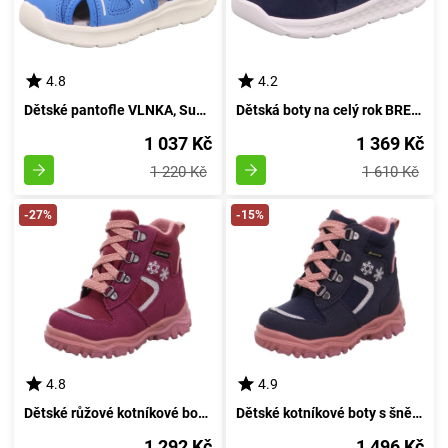
4.8
4.2
Dětské pantofle VLNKA, Superfit, 1-000479-8000, světle modrá - velikost 25
Dětská boty na celý rok BREEZE, Superfit, 1-000365-8000, modře - velikost 20
1 037 Kč
1 369 Kč
1 220 Kč
1 610 Kč
-27%
-15%
4.8
4.9
Dětské růžové kotníkové boty s šněrováním HUSKY1 GTX, Superfit, 1-000046-5010, velikost 29
Dětské kotníkové boty s šněrováním HUSKY1 GTX, Superfit, 1-000046-8010, tmavě modrá - velikost 30
1 292 Kč
1 496 Kč