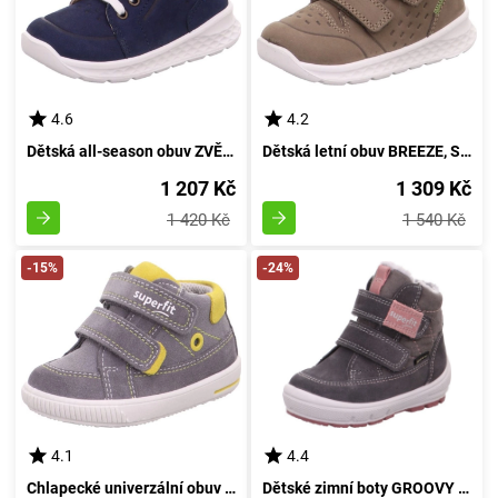
4.6
4.2
Dětská all-season obuv ZVĚŘ, Superfit, 1-000366-8000, modrá - 23
Dětská letní obuv BREEZE, Superfit, 1-000363-7000, šedá - velikost 20
1 207 Kč
1 309 Kč
1 420 Kč
1 540 Kč
-15%
-24%
4.1
4.4
Chlapecké univerzální obuv MOPPY, Superfit, 1-000350-2500, šedivá - velikost 22
Dětské zimní boty GROOVY GTX, Superfit, 1-009314-2010, šedé - velikost 29