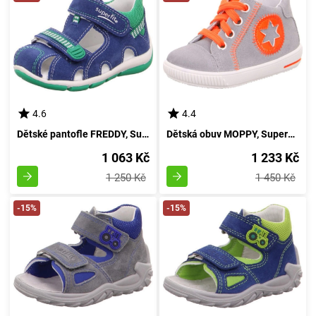
4.6
4.4
Dětské pantofle FREDDY, Superfit, 4-00140-82, azurový - velikost 22
Dětská obuv MOPPY, Superfit, model 0-606348-2500, barva oranžová, velikost 23
1 063 Kč
1 233 Kč
1 250 Kč
1 450 Kč
-15%
-15%