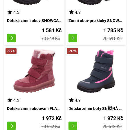
4.5
4.9
Dětská zimní obuv SNOWCAT GTX, Superfit, 1-000022-0010, odstín olivově zelený - velikost 35
Zimní obuv pro kluky SNOWCAT GTX, Superfit, 1-000023-0000, modře - velikost 34
1 581 Kč
1 785 Kč
70 549 Kč
70 591 Kč
-97%
-97%
4.5
4.9
Dětské zimní obouvání FLAVIA GTX od značky Superfit, model 1-000218-5500, odstín růžové barvy, velikost 35
Dětské zimní boty SNĚŽNÁ KOČKA GTX, Superfit, 1-000023-8010, růžová - velikost 35
1 972 Kč
1 972 Kč
70 652 Kč
70 618 Kč