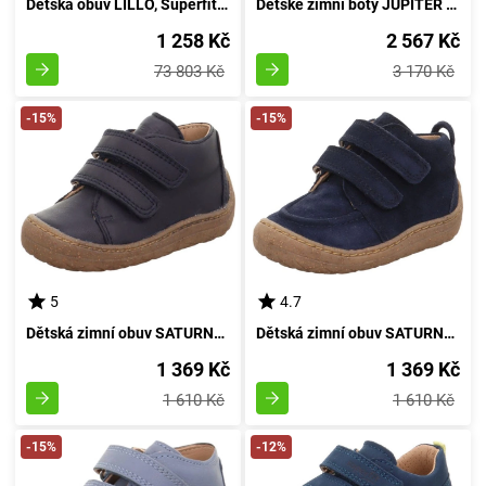
Dětská obuv LILLO, Superfit, 1-000663-8500, purpurová - velikost 24
Dětské zimní boty JUPITER GTX BOA, Superfit, 1-000076-8000, modré - velikost 42
1 258 Kč
2 567 Kč
73 803 Kč
3 170 Kč
-15%
-15%
5
4.7
Dětská zimní obuv SATURNUS, Superfit,1-009346-8000, modře - velikost 24
Dětská zimní obuv SATURNUS, Superfit,1-009348-8000, tmavě modrá - velikost 24
1 369 Kč
1 369 Kč
1 610 Kč
1 610 Kč
-15%
-12%