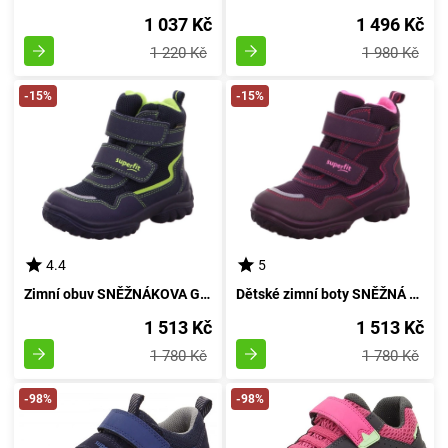
1 037 Kč
1 496 Kč
1 220 Kč
1 980 Kč
-15%
-15%
4.4
5
Zimní obuv SNĚŽNÁKOVA GTX, Superfit, 1-000024-8000, temně modrá - velikost 22
Dětské zimní boty SNĚŽNÁ KOČIČKA GTX, Superfit, 1-000024-8500, růžová - velikost 25
1 513 Kč
1 513 Kč
1 780 Kč
1 780 Kč
-98%
-98%