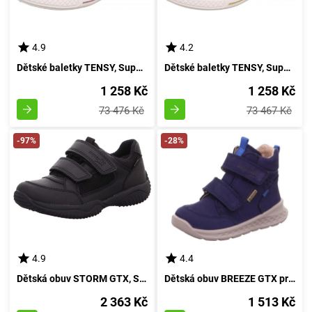
4.9
4.2
Dětské baletky TENSY, Superfit, 1-000095-5500, růžové - velikost 32
Dětské baletky TENSY, Superfit, 1-000095-2500, stříbrné - velikost 32
1 258 Kč
1 258 Kč
73 476 Kč
73 467 Kč
-97%
-28%
4.9
4.4
Dětská obuv STORM GTX, Superfit, model 1-009382-0000, černá - velikost 36
Dětská obuv BREEZE GTX pro kluky, Superfit, 1-000367-8000, modrá - velikost 22
2 363 Kč
1 513 Kč