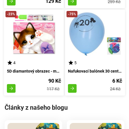
129 Kč
259 Kč
-23%
-75%
4
5
5D diamantový obrazec - malé koťátko
Nafukovací balónek 30 centimetrů - sada 5 kusů, s číslem 20
90 Kč
6 Kč
117 Kč
24 Kč
Články z našeho blogu