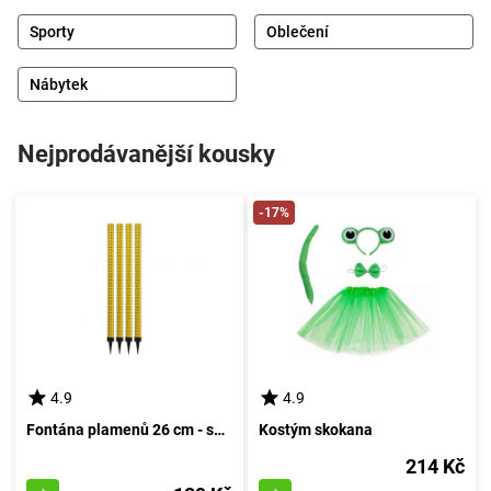
Sporty
Oblečení
Nábytek
Nejprodávanější kousky
-17%
4.9
4.9
Fontána plamenů 26 cm - sada 4 kusů
Kostým skokana
214 Kč